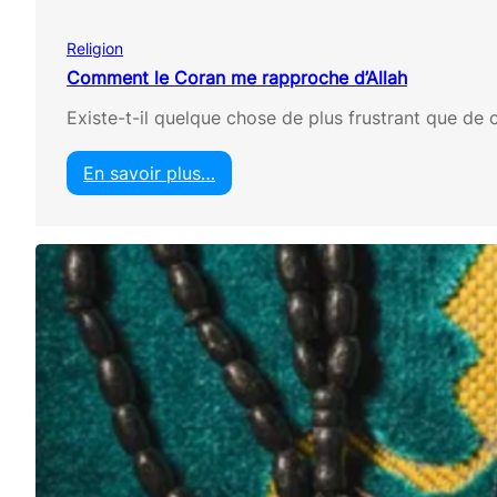
e
z
Religion
b
e
Comment le Coran me rapproche d’Allah
s
Existe-t-il quelque chose de plus frustrant que de
o
i
n
En savoir plus…
d
:
u
C
C
o
o
m
r
m
a
e
n
n
m
t
a
l
i
e
n
C
t
o
e
r
n
a
a