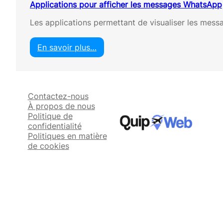
Applications pour afficher les messages WhatsApp
Les applications permettant de visualiser les mess
En savoir plus…
:
A
p
p
Contactez-nous
l
À propos de nous
i
Politique de
c
confidentialité
a
Politiques en matière
t
de cookies
i
o
n
s
p
o
u
r