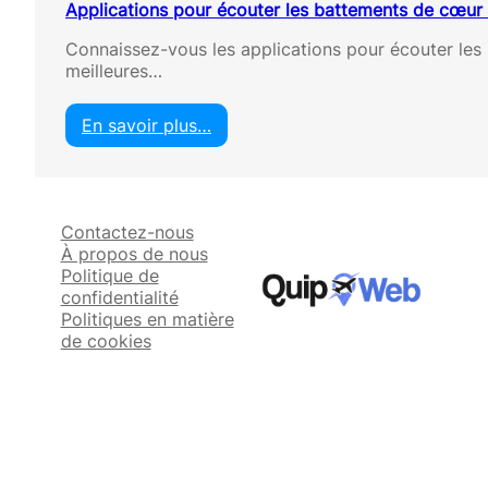
Applications pour écouter les battements de cœur
Connaissez-vous les applications pour écouter les
meilleures…
En savoir plus…
:
A
p
p
Contactez-nous
l
À propos de nous
i
Politique de
c
confidentialité
a
Politiques en matière
t
de cookies
i
o
n
s
p
o
u