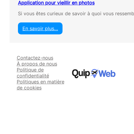
Application pour vieillir en photos
Si vous êtes curieux de savoir à quoi vous ressembl
En savoir plus…
:
A
p
p
Contactez-nous
l
À propos de nous
i
Politique de
c
confidentialité
a
Politiques en matière
t
de cookies
i
o
n
p
o
u
r
v