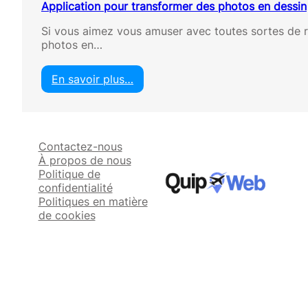
Application pour transformer des photos en dessin
Si vous aimez vous amuser avec toutes sortes de re
photos en…
En savoir plus…
:
A
p
p
Contactez-nous
l
À propos de nous
i
Politique de
c
confidentialité
a
Politiques en matière
t
de cookies
i
o
n
p
o
u
r