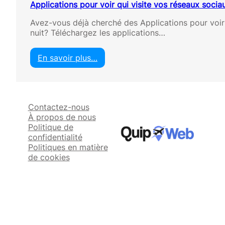
Applications pour voir qui visite vos réseaux socia
Avez-vous déjà cherché des Applications pour voir 
nuit? Téléchargez les applications…
En savoir plus…
:
A
p
p
Contactez-nous
l
À propos de nous
i
Politique de
c
confidentialité
a
Politiques en matière
t
de cookies
i
o
n
s
p
o
u