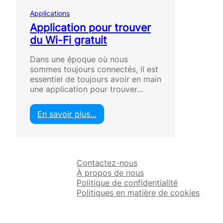
Applications
Application pour trouver
du Wi-Fi gratuit
Dans une époque où nous
sommes toujours connectés, il est
essentiel de toujours avoir en main
une application pour trouver…
En savoir plus…
:
A
p
p
Contactez-nous
l
À propos de nous
i
Politique de confidentialité
c
Politiques en matière de cookies
a
t
i