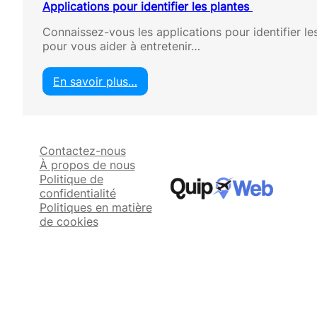
Applications pour identifier les plantes
Connaissez-vous les applications pour identifier les
pour vous aider à entretenir…
En savoir plus…
:
A
p
p
Contactez-nous
l
À propos de nous
i
Politique de
c
confidentialité
a
Politiques en matière
t
de cookies
i
o
n
s
p
o
u