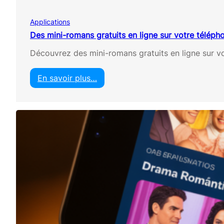
s
p
Applications
o
u
Des mini-romans gratuits en ligne sur votre téléph
r
Découvrez des mini-romans gratuits en ligne sur vo
r
e
g
En savoir plus…
a
:
r
D
d
e
e
s
r
m
d
i
e
n
s
i
m
-
i
r
n
o
i
m
-
a
t
n
e