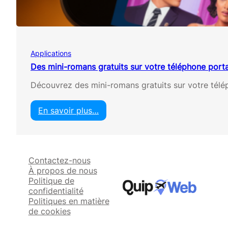
s
l
g
e
r
n
a
o
t
v
Applications
u
e
i
Des mini-romans gratuits sur votre téléphone porta
l
t
a
Découvrez des mini-romans gratuits sur votre télé
s
s
e
n
En savoir plus…
l
:
i
D
g
e
n
s
e
Contactez-nous
m
s
À propos de nous
i
u
Politique de
n
r
confidentialité
i
v
Politiques en matière
-
o
de cookies
r
t
o
r