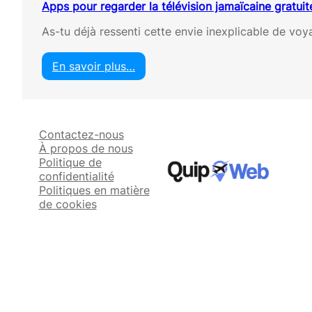
Apps pour regarder la télévision jamaïcaine gratui
As-tu déjà ressenti cette envie inexplicable de vo
En savoir plus…
:
A
p
p
Contactez-nous
s
À propos de nous
p
Politique de
o
confidentialité
u
Politiques en matière
r
de cookies
r
e
g
a
r
d
e
r