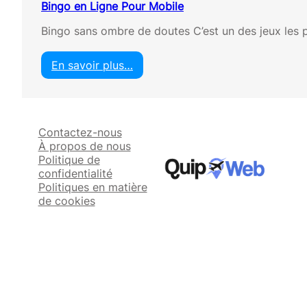
Bingo en Ligne Pour Mobile
Bingo sans ombre de doutes C’est un des jeux les p
En savoir plus…
:
B
i
n
Contactez-nous
g
À propos de nous
o
Politique de
e
confidentialité
n
Politiques en matière
L
de cookies
i
g
n
e
P
o
u
r