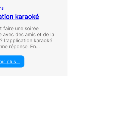
ns
ation karaoké
faire une soirée
 avec des amis et de la
? L’application karaoké
onne réponse. En…
oir plus…
:
A
p
p
l
i
c
a
t
i
o
n