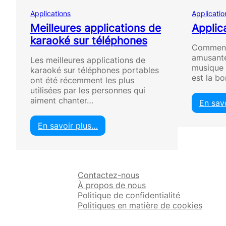
Applications
Applicatio
Meilleures applications de
Applic
karaoké sur téléphones
Comment 
amusante
Les meilleures applications de
musique 
karaoké sur téléphones portables
est la b
ont été récemment les plus
utilisées par les personnes qui
aiment chanter…
En sav
En savoir plus…
:
M
e
i
Contactez-nous
l
À propos de nous
l
Politique de confidentialité
e
Politiques en matière de cookies
u
r