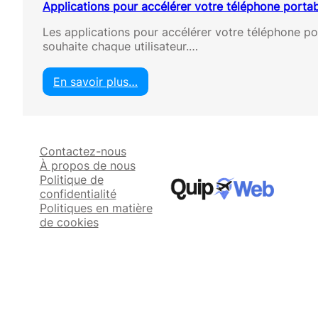
Applications pour accélérer votre téléphone porta
Les applications pour accélérer votre téléphone por
souhaite chaque utilisateur.…
En savoir plus…
:
A
p
p
Contactez-nous
l
À propos de nous
i
Politique de
c
confidentialité
a
Politiques en matière
t
de cookies
i
o
n
s
p
o
u