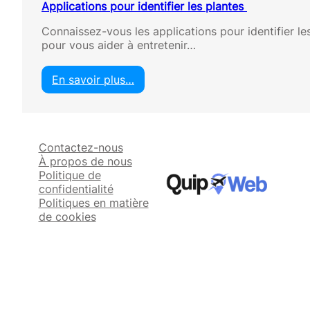
Applications pour identifier les plantes
Connaissez-vous les applications pour identifier les
pour vous aider à entretenir…
En savoir plus…
:
A
p
p
Contactez-nous
l
À propos de nous
i
Politique de
c
confidentialité
a
Politiques en matière
t
de cookies
i
o
n
s
p
o
u