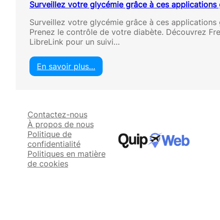
Surveillez votre glycémie grâce à ces applications 
Surveillez votre glycémie grâce à ces applications 
Prenez le contrôle de votre diabète. Découvrez Fr
LibreLink pour un suivi…
En savoir plus…
:
S
u
r
Contactez-nous
v
À propos de nous
e
Politique de
i
confidentialité
l
Politiques en matière
l
de cookies
e
z
v
o
t
r