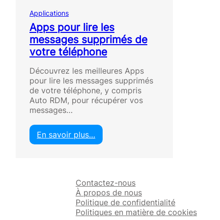
Applications
Apps pour lire les
messages supprimés de
votre téléphone
Découvrez les meilleures Apps
pour lire les messages supprimés
de votre téléphone, y compris
Auto RDM, pour récupérer vos
messages…
En savoir plus…
:
A
p
p
Contactez-nous
s
À propos de nous
p
Politique de confidentialité
o
Politiques en matière de cookies
u