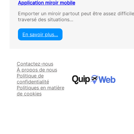
Application miroir mobile
Emporter un miroir partout peut être assez difficil
traversé des situations…
En savoir plus…
:
A
p
p
Contactez-nous
l
À propos de nous
i
Politique de
c
confidentialité
a
Politiques en matière
t
de cookies
i
o
n
m
i
r
o