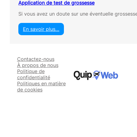
Application de test de grossesse
Si vous avez un doute sur une éventuelle grossesse
En savoir plus…
:
A
p
p
Contactez-nous
l
À propos de nous
i
Politique de
c
confidentialité
a
Politiques en matière
t
de cookies
i
o
n
d
e
t
e
s