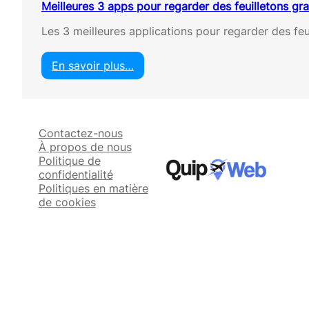
Meilleures 3 apps pour regarder des feuilletons gr
Les 3 meilleures applications pour regarder des f
En savoir plus…
:
M
e
i
Contactez-nous
l
À propos de nous
l
Politique de
e
confidentialité
u
Politiques en matière
r
de cookies
e
s
3
a
p
p
s
p