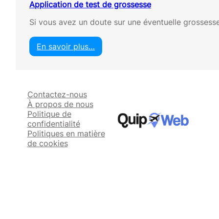
Application de test de grossesse
Si vous avez un doute sur une éventuelle grossesse
En savoir plus…
:
A
p
p
Contactez-nous
l
À propos de nous
i
Politique de
c
confidentialité
a
Politiques en matière
t
de cookies
i
o
n
d
e
t
e
s