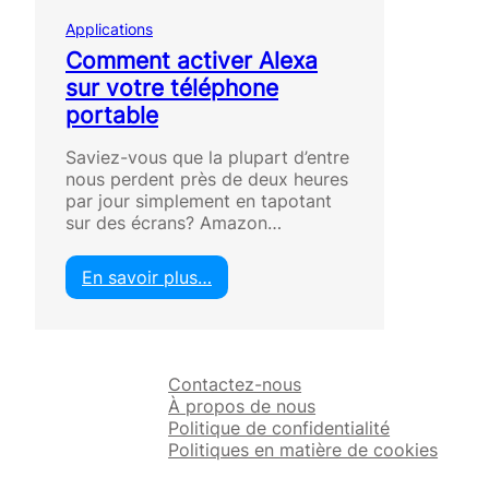
Applications
Comment activer Alexa
sur votre téléphone
portable
Saviez-vous que la plupart d’entre
nous perdent près de deux heures
par jour simplement en tapotant
sur des écrans? Amazon…
En savoir plus…
:
C
o
m
Contactez-nous
m
À propos de nous
e
Politique de confidentialité
n
Politiques en matière de cookies
t
a