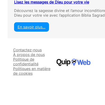
Lisez les messages de Dieu pour votre vie
Découvrez la sagesse divine et l’amour incondition
Dieu pour votre vie avec l’application Bíblia Sagra
En savoir plus…
:
L
i
s
Contactez-nous
e
À propos de nous
z
Politique de
l
confidentialité
e
Politiques en matière
s
de cookies
m
e
s
s
a
g
e