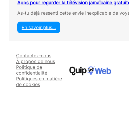
Apps pour regarder la télévision jamaïcaine gratui
As-tu déjà ressenti cette envie inexplicable de vo
En savoir plus…
:
A
p
p
Contactez-nous
s
À propos de nous
p
Politique de
o
confidentialité
u
Politiques en matière
r
de cookies
r
e
g
a
r
d
e
r