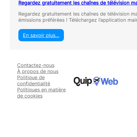
Regardez gratuitement les chaînes de télévision m
Regardez gratuitement les chaînes de télévision m
émissions préférées ! Téléchargez l’application mai
En savoir plus…
:
R
e
g
Contactez-nous
a
À propos de nous
r
Politique de
d
confidentialité
e
Politiques en matière
z
de cookies
g
r
a
t
u
i
t