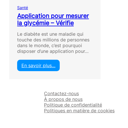
Santé
Application pour mesurer
la glycémie – Vérifie
Le diabète est une maladie qui
touche des millions de personnes
dans le monde, c’est pourquoi
disposer d’une application pour…
En savoir plus…
:
A
p
p
Contactez-nous
l
À propos de nous
i
Politique de confidentialité
c
Politiques en matière de cookies
a
t
i