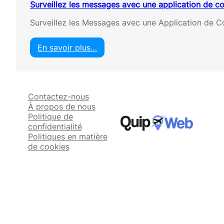
Surveillez les messages avec une application de co
Surveillez les Messages avec une Application de Con
En savoir plus…
:
S
u
r
Contactez-nous
v
À propos de nous
e
Politique de
i
confidentialité
l
Politiques en matière
l
de cookies
e
z
l
e
s
m
e
s