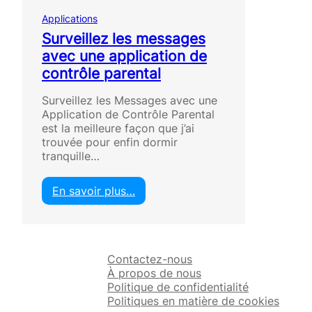
Applications
Surveillez les messages
avec une application de
contrôle parental
Surveillez les Messages avec une
Application de Contrôle Parental
est la meilleure façon que j’ai
trouvée pour enfin dormir
tranquille…
En savoir plus…
:
S
u
r
Contactez-nous
v
À propos de nous
e
Politique de confidentialité
i
Politiques en matière de cookies
l