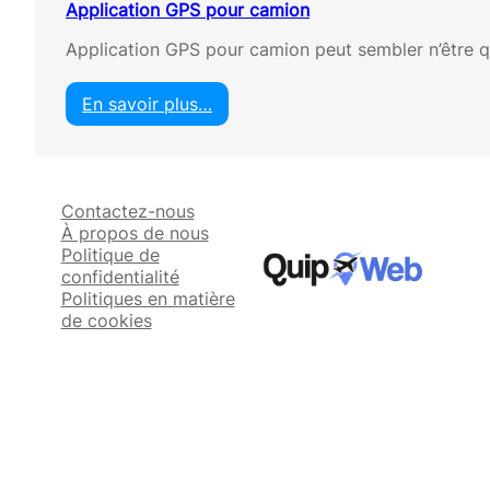
Application GPS pour camion
Application GPS pour camion peut sembler n’être qu’
En savoir plus…
:
A
p
p
Contactez-nous
l
À propos de nous
i
Politique de
c
confidentialité
a
Politiques en matière
t
de cookies
i
o
n
G
P
S
p
o