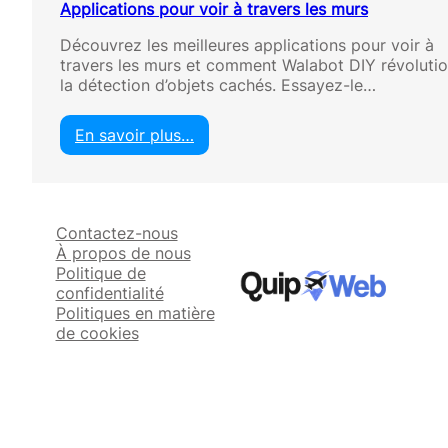
Applications pour voir à travers les murs
Découvrez les meilleures applications pour voir à
travers les murs et comment Walabot DIY révoluti
la détection d’objets cachés. Essayez-le…
En savoir plus…
:
A
p
p
Contactez-nous
l
À propos de nous
i
Politique de
c
confidentialité
a
Politiques en matière
t
de cookies
i
o
n
s
p
o