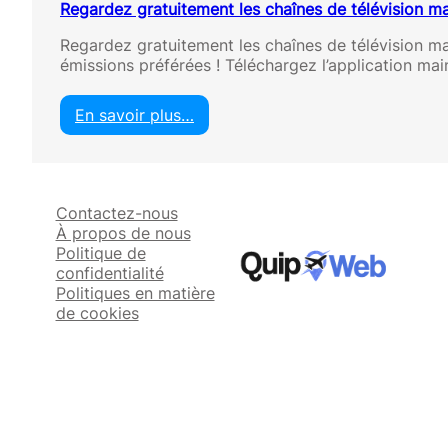
Regardez gratuitement les chaînes de télévision m
Regardez gratuitement les chaînes de télévision m
émissions préférées ! Téléchargez l’application mai
En savoir plus…
:
R
e
g
Contactez-nous
a
À propos de nous
r
Politique de
d
confidentialité
e
Politiques en matière
z
de cookies
g
r
a
t
u
i
t