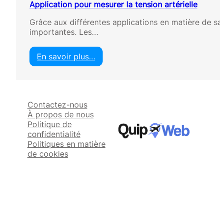
Application pour mesurer la tension artérielle
Grâce aux différentes applications en matière de san
importantes. Les…
En savoir plus…
:
A
p
p
Contactez-nous
l
À propos de nous
i
Politique de
c
confidentialité
a
Politiques en matière
t
de cookies
i
o
n
p
o
u
r