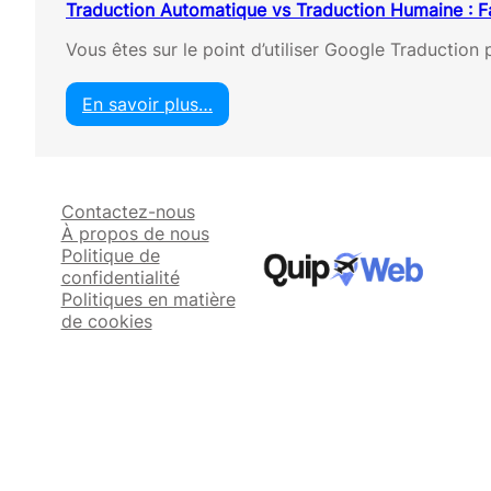
Traduction Automatique vs Traduction Humaine : Fai
Vous êtes sur le point d’utiliser Google Traductio
En savoir plus…
:
T
r
a
Contactez-nous
d
À propos de nous
u
Politique de
c
confidentialité
t
Politiques en matière
i
de cookies
o
n
A
u
t
o
m
a