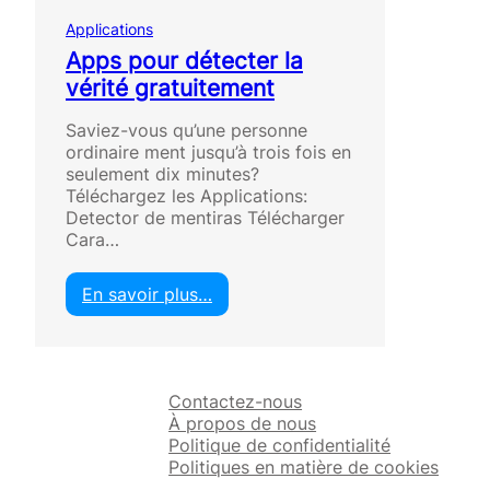
Applications
Apps pour détecter la
vérité gratuitement
Saviez-vous qu’une personne
ordinaire ment jusqu’à trois fois en
seulement dix minutes?
Téléchargez les Applications:
Detector de mentiras Télécharger
Cara…
En savoir plus…
:
A
p
p
Contactez-nous
s
À propos de nous
p
Politique de confidentialité
o
Politiques en matière de cookies
u