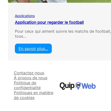
r
e
g
Applications
a
r
Application pour regarder le football
d
Pour ceux qui aiment suivre les matchs de football
e
tous…
r
l
e
En savoir plus…
f
:
o
A
o
p
t
p
b
Contactez-nous
l
a
À propos de nous
i
l
Politique de
c
l
confidentialité
a
Politiques en matière
t
de cookies
i
o
n