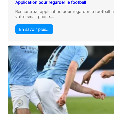
Application pour regarder le football
Rencontrez l’application pour regarder le football 
votre smartphone.…
En savoir plus…
:
A
p
p
l
i
c
a
t
i
o
n
p
o
u
r