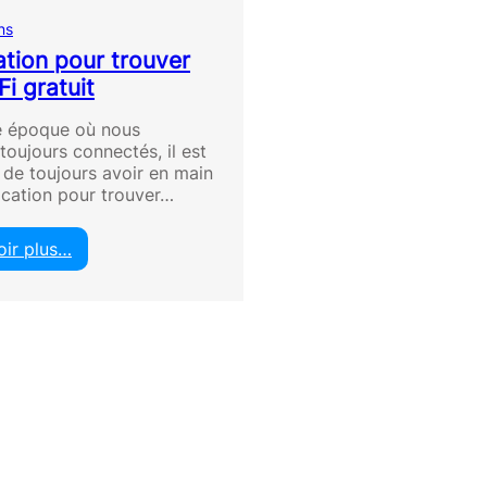
ns
ation pour trouver
i gratuit
e époque où nous
oujours connectés, il est
 de toujours avoir en main
ication pour trouver…
oir plus…
:
A
p
p
l
i
c
a
t
i