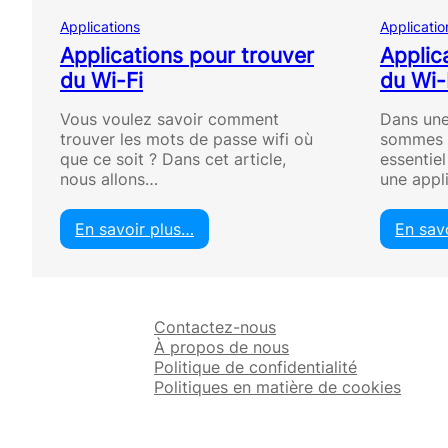
Applications
Applicatio
Applications pour trouver
Applic
du Wi-Fi
du Wi-F
Vous voulez savoir comment
Dans un
trouver les mots de passe wifi où
sommes t
que ce soit ? Dans cet article,
essentiel
nous allons…
une appl
En savoir plus…
En sav
:
A
p
p
Contactez-nous
l
À propos de nous
i
Politique de confidentialité
c
Politiques en matière de cookies
a
t
i