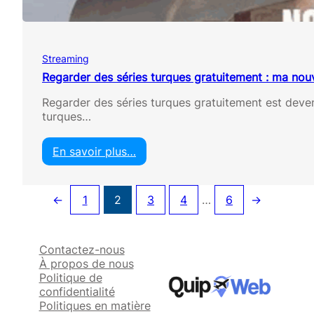
r
a
d
t
e
R
s
e
Streaming
f
e
e
Regarder des séries turques gratuitement : ma nou
l
u
s
Regarder des séries turques gratuitement est deve
i
turques…
l
l
e
En savoir plus…
t
:
o
R
n
e
←
1
2
3
4
…
6
→
s
g
g
a
r
r
a
d
Contactez-nous
t
e
À propos de nous
u
r
Politique de
i
d
confidentialité
t
e
Politiques en matière
e