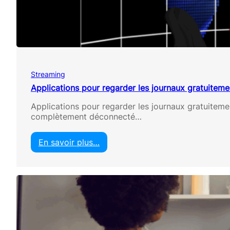
u
t
i
t
e
m
e
n
Streaming
t
à
Applications pour regarder les journaux gratuiteme
G
Applications pour regarder les journaux gratuiteme
o
complètement déconnecté…
o
g
l
En savoir plus…
e
:
T
A
V
p
p
l
i
c
a