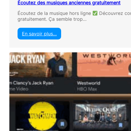
Écoutez des musiques anciennes gratuitement
Écoutez de la musique hors ligne
Découvrez com
gratuitement. Ça semble trop…
En savoir plus…
:
É
c
o
u
t
e
z
d
e
s
m
u
s
i
q