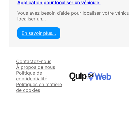
Application pour localiser un véhicule
Vous avez besoin d’aide pour localiser votre véhicul
localiser un…
En savoir plus…
:
A
p
p
Contactez-nous
l
À propos de nous
i
Politique de
c
confidentialité
a
Politiques en matière
t
de cookies
i
o
n
p
o
u
r