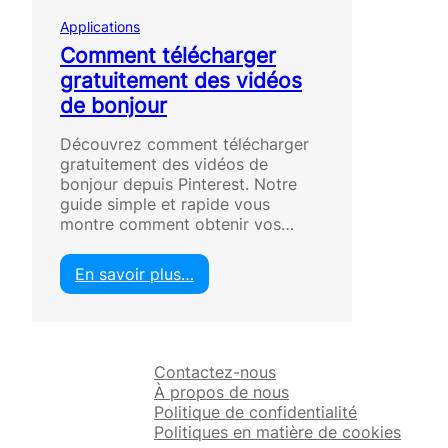
Applications
Comment télécharger
gratuitement des vidéos
de bonjour
Découvrez comment télécharger
gratuitement des vidéos de
bonjour depuis Pinterest. Notre
guide simple et rapide vous
montre comment obtenir vos…
En savoir plus…
:
C
o
m
Contactez-nous
m
À propos de nous
e
Politique de confidentialité
n
Politiques en matière de cookies
t