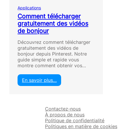
Applications
Comment télécharger
gratuitement des vidéos
de bonjour
Découvrez comment télécharger
gratuitement des vidéos de
bonjour depuis Pinterest. Notre
guide simple et rapide vous
montre comment obtenir vos…
En savoir plus…
:
C
o
m
Contactez-nous
m
À propos de nous
e
Politique de confidentialité
n
Politiques en matière de cookies
t