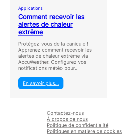
Applications
Comment recevoir les
alertes de chaleur
extrême
Protégez-vous de la canicule !
Apprenez comment recevoir les
alertes de chaleur extrême via
AccuWeather. Configurez vos
notifications météo pour…
En savoir plus…
:
C
o
m
Contactez-nous
m
À propos de nous
e
Politique de confidentialité
n
Politiques en matière de cookies
t