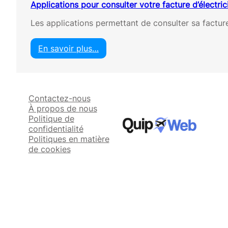
Applications pour consulter votre facture d’électric
Les applications permettant de consulter sa facture 
En savoir plus…
:
A
p
p
Contactez-nous
l
À propos de nous
i
Politique de
c
confidentialité
a
Politiques en matière
t
de cookies
i
o
n
s
p
o
u
r