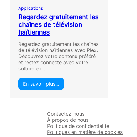
Applications
Regardez gratuitement les
chaînes de télévision
haïtiennes
Regardez gratuitement les chaînes
de télévision haïtiennes avec Plex.
Découvrez votre contenu préféré
et restez connecté avec votre
culture en…
En savoir plus…
:
R
e
g
Contactez-nous
a
À propos de nous
r
Politique de confidentialité
d
Politiques en matière de cookies
e