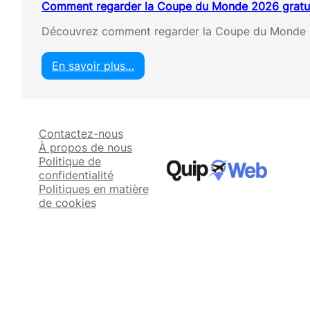
Comment regarder la Coupe du Monde 2026 gratu
Découvrez comment regarder la Coupe du Monde 2
En savoir plus…
:
C
o
m
Contactez-nous
m
À propos de nous
e
Politique de
n
confidentialité
t
Politiques en matière
r
de cookies
e
g
a
r
d
e
r
l