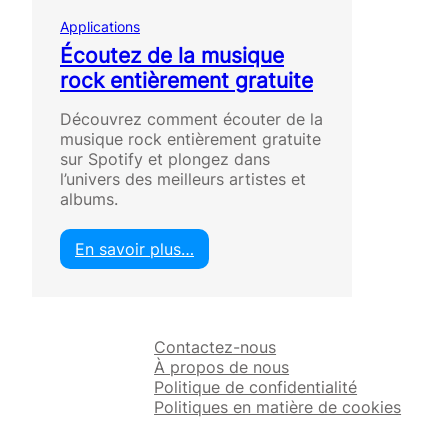
Applications
Écoutez de la musique
rock entièrement gratuite
Découvrez comment écouter de la
musique rock entièrement gratuite
sur Spotify et plongez dans
l’univers des meilleurs artistes et
albums.
En savoir plus…
:
É
c
o
Contactez-nous
u
À propos de nous
t
Politique de confidentialité
e
Politiques en matière de cookies
z
d