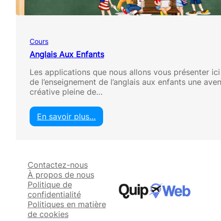
a
n
g
l
Cours
a
i
Anglais Aux Enfants
s
Les applications que nous allons vous présenter ici
p
de l’enseignement de l’anglais aux enfants une ave
o
créative pleine de…
u
r
L
En savoir plus…
a
:
t
A
i
n
n
g
o
Contactez-nous
l
s
À propos de nous
a
Politique de
i
confidentialité
s
Politiques en matière
A
de cookies
u