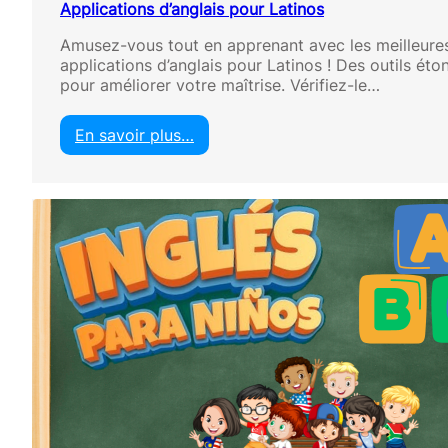
Applications d’anglais pour Latinos
Amusez-vous tout en apprenant avec les meilleure
applications d’anglais pour Latinos ! Des outils éto
pour améliorer votre maîtrise. Vérifiez-le…
En savoir plus…
:
A
p
p
l
i
c
a
t
i
o
n
s
d
’