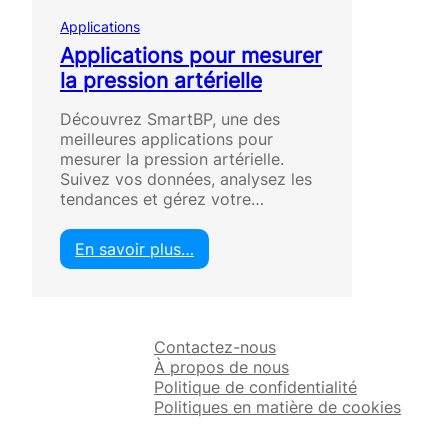
Applications
Applications pour mesurer
la pression artérielle
Découvrez SmartBP, une des
meilleures applications pour
mesurer la pression artérielle.
Suivez vos données, analysez les
tendances et gérez votre…
En savoir plus…
:
A
p
p
Contactez-nous
l
À propos de nous
i
Politique de confidentialité
c
Politiques en matière de cookies
a
t