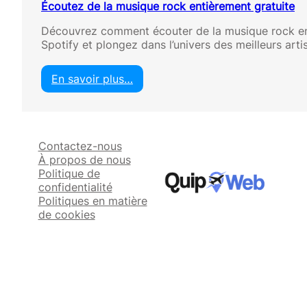
Écoutez de la musique rock entièrement gratuite
Découvrez comment écouter de la musique rock ent
Spotify et plongez dans l’univers des meilleurs arti
En savoir plus…
:
É
c
o
Contactez-nous
u
À propos de nous
t
Politique de
e
confidentialité
z
Politiques en matière
d
de cookies
e
l
a
m
u
s
i