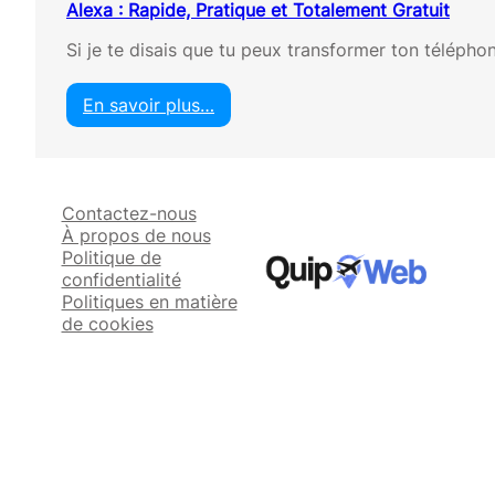
Alexa : Rapide, Pratique et Totalement Gratuit
Si je te disais que tu peux transformer ton téléph
En savoir plus…
:
A
l
e
Contactez-nous
x
À propos de nous
a
Politique de
:
confidentialité
R
Politiques en matière
a
de cookies
p
i
d
e
,
P
r
a