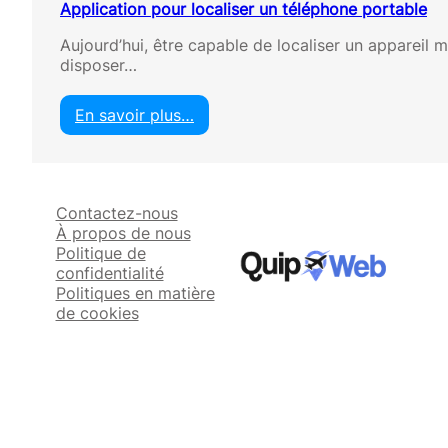
Application pour localiser un téléphone portable
Aujourd’hui, être capable de localiser un appareil m
disposer…
En savoir plus…
:
A
p
p
Contactez-nous
l
À propos de nous
i
Politique de
c
confidentialité
a
Politiques en matière
t
de cookies
i
o
n
p
o
u
r